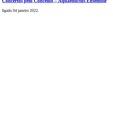
Concertos pelo Concelho – Aquaeductus Ensemble
ligado
04 janeiro 2022
.