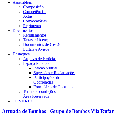
Assembleia
Composição
Competências
Actas
Convocatórias
Regimento
Documentos
Regulamentos
Taxas e Licenças
Documentos de Gestão
Editais e Avisos
Destaques
Arquivo de Notícias
Espaço Público
Balcão Virtual
Sugestões e Reclamações
Participações de
Ocorrências
Formulário de Contacto
Termos e condições
Área Reservada
COVID-19
Arruada de Bombos - Grupo de Bombos Vila'Rufar