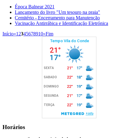
Época Balnear 2021
Lançamento do livro "Um tesouro na praia"
Cemitério - Encerramento para Manutenção
Vacinação Antirrábica e Identificação Eletrónica
Início
«
1
2
3
4
5
6
7
8
9
10
»
Fim
Horários