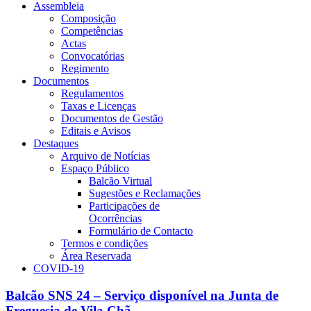
Assembleia
Composição
Competências
Actas
Convocatórias
Regimento
Documentos
Regulamentos
Taxas e Licenças
Documentos de Gestão
Editais e Avisos
Destaques
Arquivo de Notícias
Espaço Público
Balcão Virtual
Sugestões e Reclamações
Participações de
Ocorrências
Formulário de Contacto
Termos e condições
Área Reservada
COVID-19
Balcão SNS 24 – Serviço disponível na Junta de
Freguesia de Vila Chã