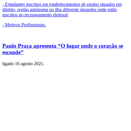
- Estudantes inscritos em estabelecimentos de ensino situados em
distrito, região autónoma ou ilha diferente daqueles onde estão
inscritos no recenseamento eleitoral;
- Motivos Profissionais.
Paulo Praça apresenta “O lugar onde o coração se
esconde”
ligado
16 agosto 2021
.