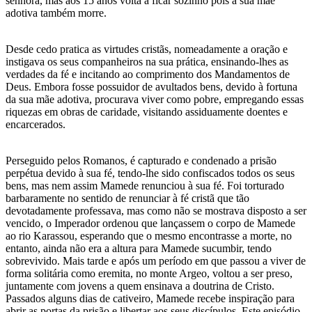
senhora, mas aos 15 anos volta a ficar sozinho pois a sua mãe
adotiva também morre.
Desde cedo pratica as virtudes cristãs, nomeadamente a oração e
instigava os seus companheiros na sua prática, ensinando-lhes as
verdades da fé e incitando ao comprimento dos Mandamentos de
Deus. Embora fosse possuidor de avultados bens, devido à fortuna
da sua mãe adotiva, procurava viver como pobre, empregando essas
riquezas em obras de caridade, visitando assiduamente doentes e
encarcerados.
Perseguido pelos Romanos, é capturado e condenado a prisão
perpétua devido à sua fé, tendo-lhe sido confiscados todos os seus
bens, mas nem assim Mamede renunciou à sua fé. Foi torturado
barbaramente no sentido de renunciar à fé cristã que tão
devotadamente professava, mas como não se mostrava disposto a ser
vencido, o Imperador ordenou que lançassem o corpo de Mamede
ao rio Karassou, esperando que o mesmo encontrasse a morte, no
entanto, ainda não era a altura para Mamede sucumbir, tendo
sobrevivido. Mais tarde e após um período em que passou a viver de
forma solitária como eremita, no monte Argeo, voltou a ser preso,
juntamente com jovens a quem ensinava a doutrina de Cristo.
Passados alguns dias de cativeiro, Mamede recebe inspiração para
abrir as portas da prisão e libertar aos seus discípulos. Este episódio