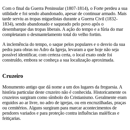
Com o final da Guerra Peninsular (1807-1814), o Forte perdeu a sua
utilidade e foi sendo abandonado, apesar de continuar armado. Mais
tarde serviu as tropas miguelistas durante a Guerra Civil (1832-
1834), sendo abandonado e saqueado pelo povo após o
desembarque das tropas liberais. A ação do tempo e a fúria do mar
completaram o desmantelamento total do velho fortim.
A inclemência do tempo, o saque pelos populares e o desvio da sua
pedra para obras no Adro da Igreja, levaram a que hoje não seja
possível identificar, com certeza certa, o local exato onde foi
construído, embora se conheça a sua localização aproximada.
Cruzeiro
Monumento antigo que dá nome a um dos lugares da freguesia. A
história particular deste cruzeiro não é conhecida. Historicamente os
cruzeiros surgiram como símbolo do Cristianismo. Geralmente eram
erguidos ao ar livre, no adro de igrejas, ou em encruzilhadas, praças
ou cemitérios. Alguns surgiram para marcar acontecimentos de
pendores variados e para proteção contra influências maléficas e
feitiçarias.