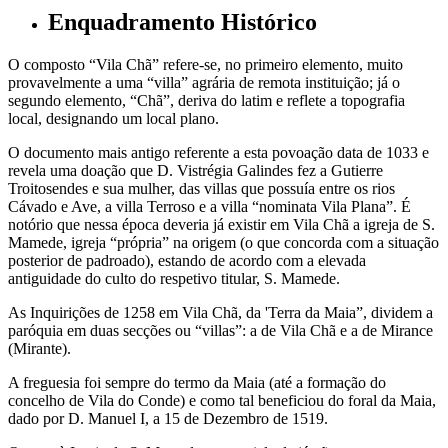
Enquadramento Histórico
O composto “Vila Chã” refere-se, no primeiro elemento, muito
provavelmente a uma “villa” agrária de remota instituição; já o
segundo elemento, “Chã”, deriva do latim e reflete a topografia
local, designando um local plano.
O documento mais antigo referente a esta povoação data de 1033 e
revela uma doação que D. Vistrégia Galindes fez a Gutierre
Troitosendes e sua mulher, das villas que possuía entre os rios
Cávado e Ave, a villa Terroso e a villa “nominata Vila Plana”. É
notório que nessa época deveria já existir em Vila Chã a igreja de S.
Mamede, igreja “própria” na origem (o que concorda com a situação
posterior de padroado), estando de acordo com a elevada
antiguidade do culto do respetivo titular, S. Mamede.
As Inquirições de 1258 em Vila Chã, da 'Terra da Maia”, dividem a
paróquia em duas secções ou “villas”: a de Vila Chã e a de Mirance
(Mirante).
A freguesia foi sempre do termo da Maia (até a formação do
concelho de Vila do Conde) e como tal beneficiou do foral da Maia,
dado por D. Manuel I, a 15 de Dezembro de 1519.