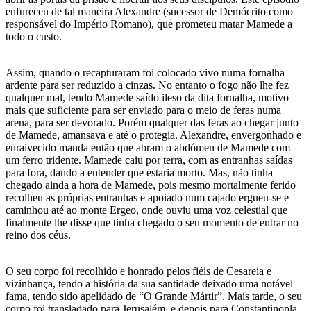
enfureceu de tal maneira Alexandre (sucessor de Demócrito como
responsável do Império Romano), que prometeu matar Mamede a
todo o custo.
Assim, quando o recapturaram foi colocado vivo numa fornalha
ardente para ser reduzido a cinzas. No entanto o fogo não lhe fez
qualquer mal, tendo Mamede saído ileso da dita fornalha, motivo
mais que suficiente para ser enviado para o meio de feras numa
arena, para ser devorado. Porém qualquer das feras ao chegar junto
de Mamede, amansava e até o protegia. Alexandre, envergonhado e
enraivecido manda então que abram o abdómen de Mamede com
um ferro tridente. Mamede caiu por terra, com as entranhas saídas
para fora, dando a entender que estaria morto. Mas, não tinha
chegado ainda a hora de Mamede, pois mesmo mortalmente ferido
recolheu as próprias entranhas e apoiado num cajado ergueu-se e
caminhou até ao monte Ergeo, onde ouviu uma voz celestial que
finalmente lhe disse que tinha chegado o seu momento de entrar no
reino dos céus.
O seu corpo foi recolhido e honrado pelos fiéis de Cesareia e
vizinhança, tendo a história da sua santidade deixado uma notável
fama, tendo sido apelidado de “O Grande Mártir”. Mais tarde, o seu
corpo foi transladado para Jerusalém, e depois para Constantinopla,