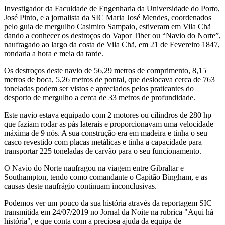
Investigador da Faculdade de Engenharia da Universidade do Porto,
José Pinto, e a jornalista da SIC Maria José Mendes, coordenados
pelo guia de mergulho Casimiro Sampaio, estiveram em Vila Chã
dando a conhecer os destroços do Vapor Tiber ou “Navio do Norte”,
naufragado ao largo da costa de Vila Chã, em 21 de Fevereiro 1847,
rondaria a hora e meia da tarde.
Os destroços deste navio de 56,29 metros de comprimento, 8,15
metros de boca, 5,26 metros de pontal, que deslocava cerca de 763
toneladas podem ser vistos e apreciados pelos praticantes do
desporto de mergulho a cerca de 33 metros de profundidade.
Este navio estava equipado com 2 motores ou cilindros de 280 hp
que faziam rodar as pás laterais e proporcionavam uma velocidade
máxima de 9 nós. A sua construção era em madeira e tinha o seu
casco revestido com placas metálicas e tinha a capacidade para
transportar 225 toneladas de carvão para o seu funcionamento.
O Navio do Norte naufragou na viagem entre Gibraltar e
Southampton, tendo como comandante o Capitão Bingham, e as
causas deste naufrágio continuam inconclusivas.
Podemos ver um pouco da sua história através da reportagem SIC
transmitida em 24/07/2019 no Jornal da Noite na rubrica "Aqui há
história", e que conta com a preciosa ajuda da equipa de