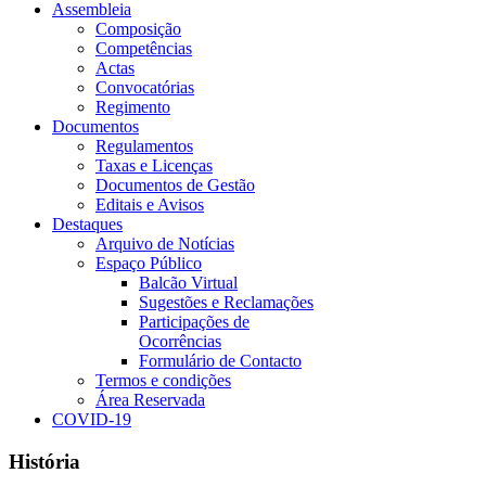
Assembleia
Composição
Competências
Actas
Convocatórias
Regimento
Documentos
Regulamentos
Taxas e Licenças
Documentos de Gestão
Editais e Avisos
Destaques
Arquivo de Notícias
Espaço Público
Balcão Virtual
Sugestões e Reclamações
Participações de
Ocorrências
Formulário de Contacto
Termos e condições
Área Reservada
COVID-19
História