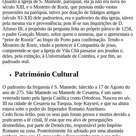
Quanto à Igreja de S. Mamede, paroquial, ela já não era nova no
século XIII, e o Mosteiro de Roriz, que possuía então vastas
possessões na paróquia, talvez por doação de fidalgos antigos
(século XI-XII) dele padroeiros, era o padroeiro da dita igreja, talvez
pela mesma via e proveniência; pois lê-se nas Inquirições de D.
Afonso III, a propósito da pergunta feita ao próprio pároco de 1258,
o padre Gonçalo Mouro, sobre quem o nomeou, que o apresentara o
“prior de Rooriz” ao bispo do Porto para confirmação. Tendo o
Mosteiro de Roriz, vindo a pertencer à Companhia de jesus,
compreende-se que a Igreja de Vila Chã passasse aos jesuítas e,
deles, pela extinção, à Universidade de Coimbra, e por fim, ao
padroado real.
Património Cultural
O padroeiro da freguesia é S. Mamede, falecido a 17 de Agosto do
ano de 275. São Mamede ou Mamede de Cesareia, é um santo
venerado tanto pela Igreja Católica como Ortodoxa. Nasceu no séc.
III na cidade de Cesareia na Turquia, hoje Kayseri, e que na altura
estava sobe o poder do Imperador Romano Aureliano.
Cedo ficou órfão, pois os seus pais foram presos e mortos devido a
praticarem a fé cristã, fé esta que era alvo de perseguições
desmedidas, por parte de Demócrito, responsável pelo Império
Romano na zona. Posteriormente foi adotado por uma abastada