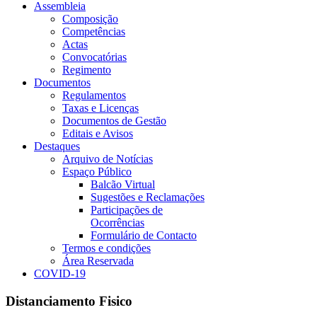
Assembleia
Composição
Competências
Actas
Convocatórias
Regimento
Documentos
Regulamentos
Taxas e Licenças
Documentos de Gestão
Editais e Avisos
Destaques
Arquivo de Notícias
Espaço Público
Balcão Virtual
Sugestões e Reclamações
Participações de
Ocorrências
Formulário de Contacto
Termos e condições
Área Reservada
COVID-19
Distanciamento Fisico