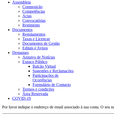
Assembleia
Composição
Competências
Actas
Convocatórias
Regimento
Documentos
Regulamentos
Taxas e Licenças
Documentos de Gestão
Editais e Avisos
Destaques
Arquivo de Notícias
Espaço Público
Balcão Virtual
Sugestões e Reclamações
Participações de
Ocorrências
Formulário de Contacto
Termos e condições
Área Reservada
COVID-19
Por favor indique o endereço de email associado à sua conta. O seu n